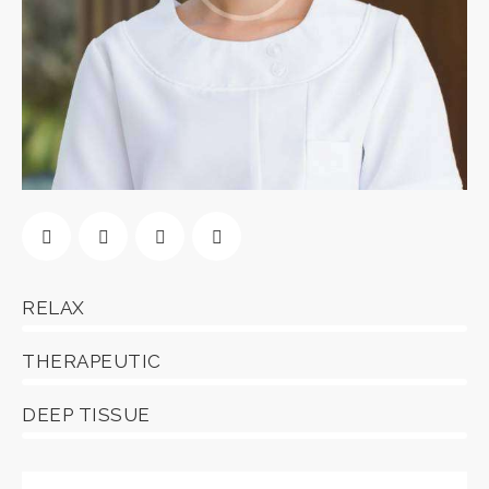
RELAX
0%
THERAPEUTIC
0%
DEEP TISSUE
8%