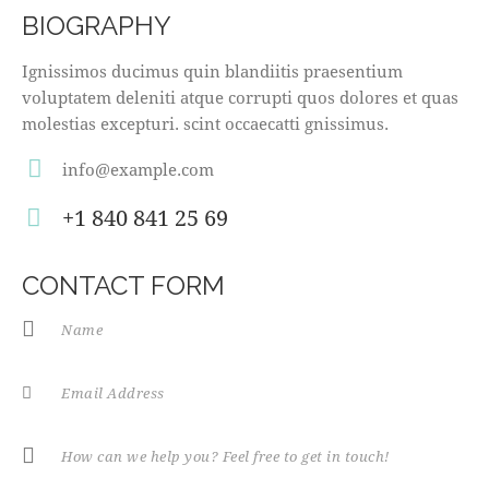
BIOGRAPHY
Ignissimos ducimus quin blandiitis praesentium
voluptatem deleniti atque corrupti quos dolores et quas
molestias excepturi. scint occaecatti gnissimus.
info@example.com
E-
+1 840 841 25 69
m
Ph
ail
on
CONTACT FORM
:
e: